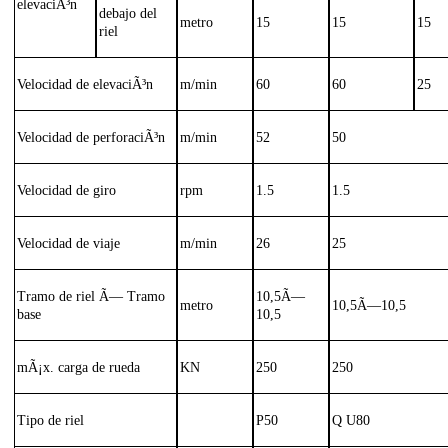
elevaciÃ³n
debajo del
metro
15
15
15
riel
Velocidad de elevaciÃ³n
m/min
60
60
25
Velocidad de perforaciÃ³n
m/min
52
50
Velocidad de giro
rpm
1.5
1.5
Velocidad de viaje
m/min
26
25
Tramo de riel Ã— Tramo
10,5Ã—
metro
10,5Ã—10,5
base
10,5
mÃ¡x. carga de rueda
KN
250
250
Tipo de riel
P50
Q U80