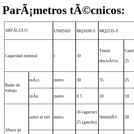
ParÃ¡metros tÃ©cnicos:
ARTÃCULO
UNIDAD
MQ1030-S
MQ2535-S
Tomar
Ganc
Capacidad nominal
t
10
diecisÃ©is
25
mÃ¡x.
metro
30
35
25
Radio de
trabajo
mÃ­n.
metro
8.5
10
10
16 (agarrar)
sobre el riel
metro
VeintidÃ³s
28
25 (gancho)
Altura de