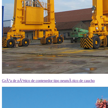
GrÃºa de pÃ³rtico de contenedor tipo neumÃ¡tico de caucho