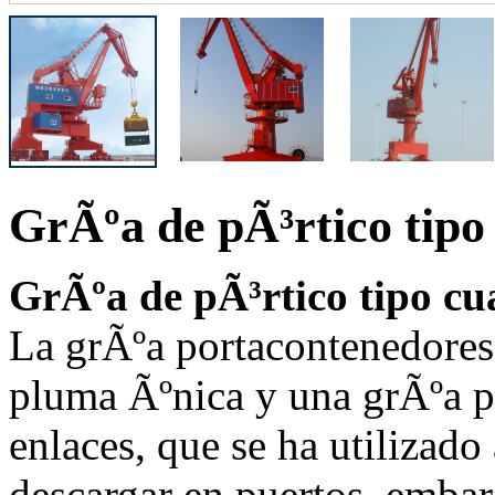
GrÃºa de pÃ³rtico tipo
GrÃºa de pÃ³rtico tipo cu
La grÃºa portacontenedores 
pluma Ãºnica y una grÃºa p
enlaces, que se ha utilizad
descargar en puertos, embarc