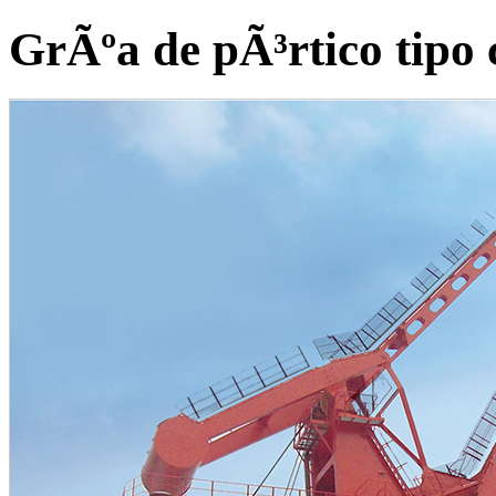
GrÃºa de pÃ³rtico tipo 