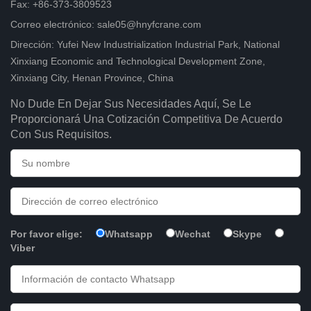
Fax: +86-373-3809523
Correo electrónico: sale05@hnyfcrane.com
Dirección: Yufei New Industrialization Industrial Park, National
Xinxiang Economic and Technological Development Zone,
Xinxiang City, Henan Province, China
No Dude En Dejar Sus Necesidades Aquí, Se Le
Proporcionará Una Cotización Competitiva De Acuerdo
Con Sus Requisitos.
Por favor elige:
Whatsapp
Wechat
Skype
Viber