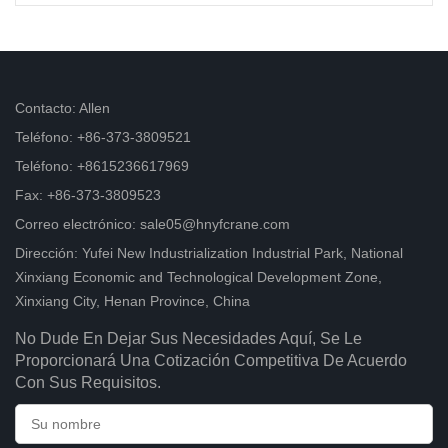
Contacto: Allen
Teléfono: +86-373-3809521
Teléfono: +8615236617969
Fax: +86-373-3809523
Correo electrónico: sale05@hnyfcrane.com
Dirección: Yufei New Industrialization Industrial Park, National
Xinxiang Economic and Technological Development Zone,
Xinxiang City, Henan Province, China
No Dude En Dejar Sus Necesidades Aquí, Se Le
Proporcionará Una Cotización Competitiva De Acuerdo
Con Sus Requisitos.