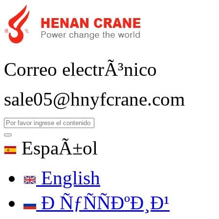
Correo electrÃ³nico
sale05@hnyfcrane.com
EspaÃ±ol
English
Ð ÑƒÑÑÐºÐ¸Ð¹