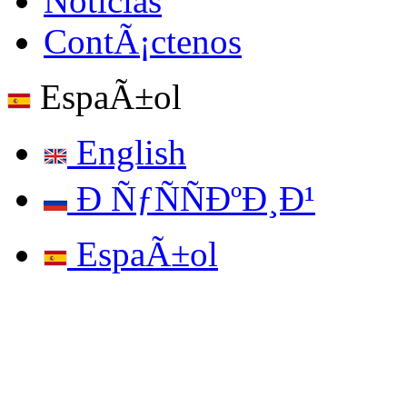
Noticias
ContÃ¡ctenos
EspaÃ±ol
English
Ð ÑƒÑÑÐºÐ¸Ð¹
EspaÃ±ol